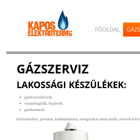
FŐOLDAL
GÁZS
GÁZSZERVIZ
LAKOSSÁGI KÉSZÜLÉKEK:
gázkonvektorok
vízmelegítők, bojlerek
gázkazánok
beüzemelése, javítása, karbantartása, energetikai tanácsadás, elavult kés