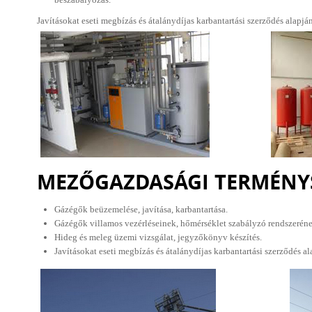
Javításokat eseti megbízás és átalánydíjas karbantartási szerződés alapján
MEZŐGAZDASÁGI TERMÉNY
Gázégők beüzemelése, javítása, karbantartása.
Gázégők villamos vezérléseinek, hőmérséklet szabályzó rendszerének
Hideg és meleg üzemi vizsgálat, jegyzőkönyv készítés.
Javításokat eseti megbízás és átalánydíjas karbantartási szerződés al