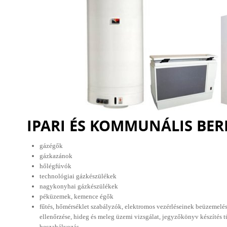
IPARI ÉS KOMMUNÁLIS BER
gázégők
gázkazánok
hőlégfúvók
technológiai gázkészülékek
nagykonyhai gázkészülékek
péküzemek, kemence égők
fűtés, hőmérséklet szabályzók, elektromos vezérléseinek beüzemelése
ellenőrzése, hideg és meleg üzemi vizsgálat, jegyzőkönyv készítés t
beszabályozás.