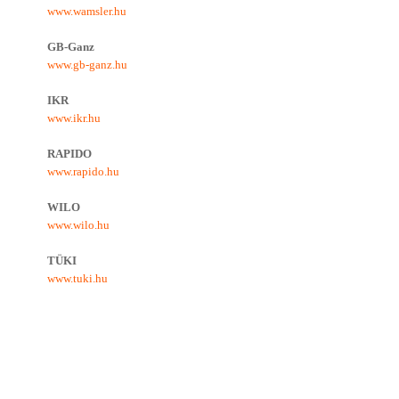
www.wamsler.hu
GB-Ganz
www.gb-ganz.hu
IKR
www.ikr.hu
RAPIDO
www.rapido.hu
WILO
www.wilo.hu
TÜKI
www.tuki.hu