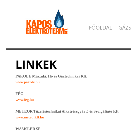
FŐOLDAL
GÁZS
LINKEK
PAKOLE Műszaki, Hő és Gáztechnikai Kft.
www.pakole.hu
FÉG
www.feg.hu
METEOR Tüzeléstechnikai Alkatrészgyártó és Szolgáltató Kft
www.meteorkft.hu
WAMSLER SE